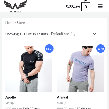
0
0,00
ден
Home
/ Store
Showing 1–12 of 19 results
Sale!
Sale!
Apollo
Arrival
Маици
Маици
900,00
ден
540,00
ден
800,00
ден
480,00
ден