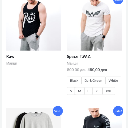
Raw
Space T.W.Z.
Маици
Маици
800,00
ден
480,00
ден
Black
Dark Green
White
S
M
L
XL
XXL
Sale!
Sale!