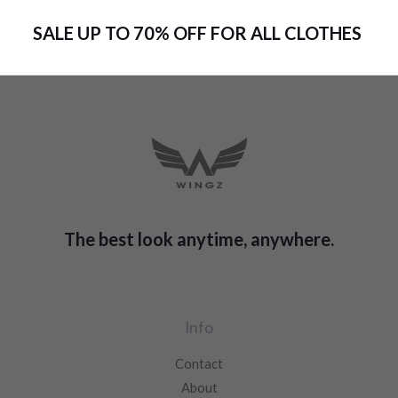
SALE UP TO 70% OFF FOR ALL CLOTHES
The best look anytime, anywhere.
Info
Contact
About