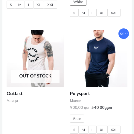
White
S
M
L
XL
XXL
S
M
L
XL
XXL
Sale!
OUT OF STOCK
Outlast
Polysport
Маици
Маици
900,00
ден
540,00
ден
Blue
S
M
L
XL
XXL