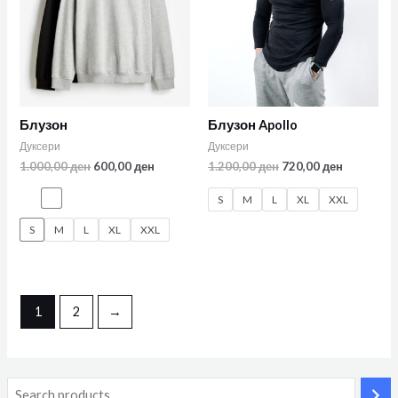
Блузон
Блузон Apollo
Дуксери
Дуксери
1.000,00
ден
600,00
ден
1.200,00
ден
720,00
ден
S
M
L
XL
XXL
S
M
L
XL
XXL
1
2
→