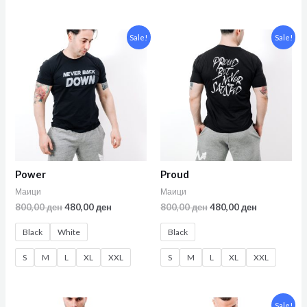
Sale!
Sale!
Power
Proud
Маици
Маици
800,00
ден
480,00
ден
800,00
ден
480,00
ден
Black
White
Black
S
M
L
XL
XXL
S
M
L
XL
XXL
Sale!