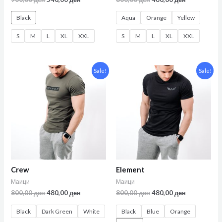
Black
Aqua
Orange
Yellow
S
M
L
XL
XXL
S
M
L
XL
XXL
Sale!
Sale!
Crew
Element
Маици
Маици
800,00
ден
480,00
ден
800,00
ден
480,00
ден
Black
Dark Green
White
Black
Blue
Orange