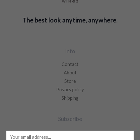
The best look anytime, anywhere.
Info
Contact
About
Store
Privacy policy
Shipping
Subscribe