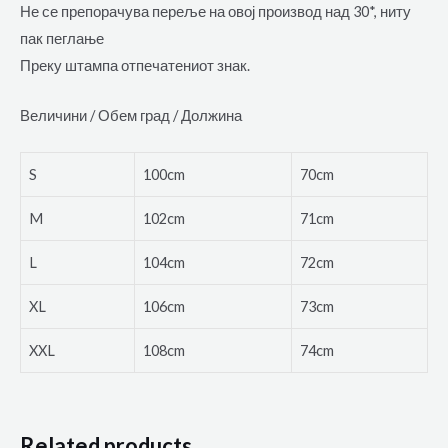
Не се препорачува переље на овој производ над 30*, ниту
пак пеглање
Преку штампа отпечатениот знак.
Величини / Обем град / Должина
S
100cm
70cm
M
102cm
71cm
L
104cm
72cm
XL
106cm
73cm
XXL
108cm
74cm
Related products