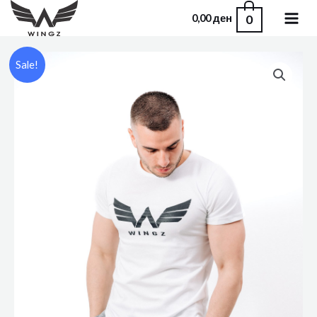
0
0,00
ден
Sale!