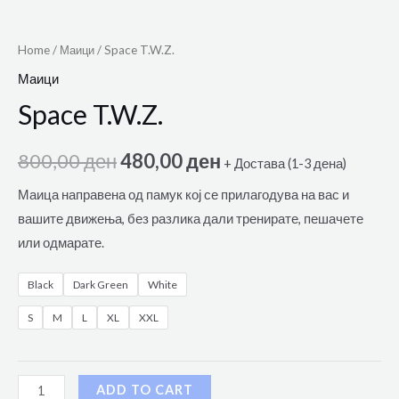
Home
/
Маици
/ Space T.W.Z.
Маици
Space T.W.Z.
800,00
ден
480,00
ден
+ Достава (1-3 дена)
Маица направена од памук кој се прилагодува на вас и
вашите движења, без разлика дали тренирате, пешачете
или одмарате.
Black
Dark Green
White
S
M
L
XL
XXL
ADD TO CART