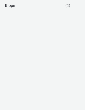
Шорц
(1)