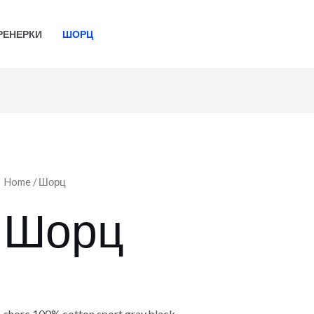
РЕНЕРКИ
ШОРЦ
Home
/ Шорц
Шорц
shorc 100% cotton sport gray,black