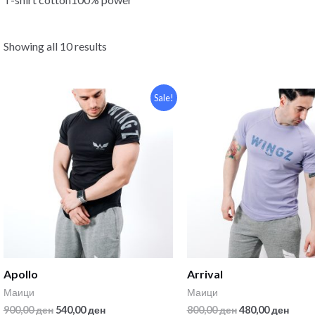
Showing all 10 results
Sale!
Apollo
Arrival
Маици
Маици
900,00
ден
540,00
ден
800,00
ден
480,00
ден