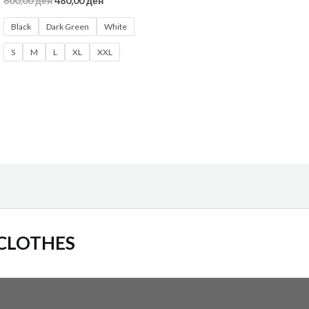
800,00
ден
480,00
ден
Black
Dark Green
White
S
M
L
XL
XXL
 CLOTHES