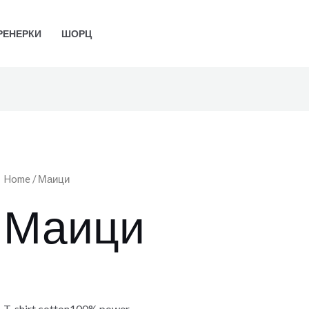
РЕНЕРКИ
ШОРЦ
Home
/ Маици
Маици
T-shirt cotton100% power