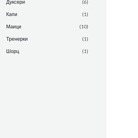
Дуксери
(6)
Капи
(1)
Маици
(10)
Тренерки
(1)
Шорц
(1)