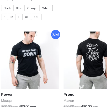
Black
Blue
Orange
White
S
M
L
XL
XXL
Sale!
Power
Proud
Маици
Маици
800,00
ден
480,00
ден
800,00
ден
480,00
ден