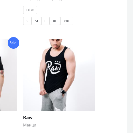
Blue
S
M
L
XL
XXL
Sale!
Raw
Маици