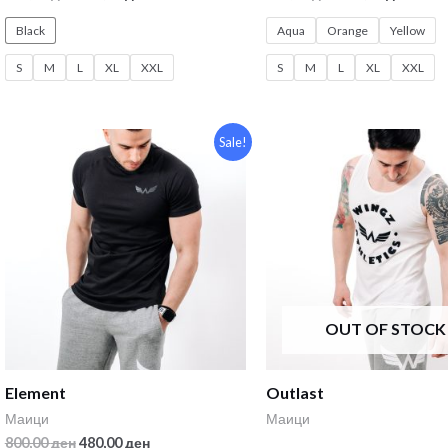
Black
Aqua
Orange
Yellow
S
M
L
XL
XXL
S
M
L
XL
XXL
Sale!
OUT OF STOCK
Element
Outlast
Маици
Маици
800,00
ден
480,00
ден