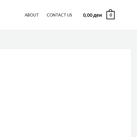
0,00
ден
0
ABOUT
CONTACT US