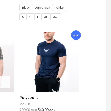
Black
Dark Green
White
S
M
L
XL
XXL
Sale!
Polysport
Маици
900,00
ден
540,00
ден