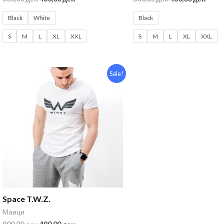
Black
White
Black
S
M
L
XL
XXL
S
M
L
XL
XXL
Sale!
Space T.W.Z.
Маици