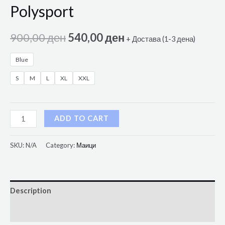
Polysport
900,00
ден
540,00
ден
+ Достава (1-3 дена)
Blue
S
M
L
XL
XXL
ADD TO CART
SKU:
N/A
Category:
Маици
Description
Additional information