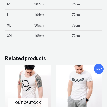
M
102cm
76cm
L
104cm
77cm
XL
106cm
78cm
XXL
108cm
79cm
Related products
Sale!
OUT OF STOCK