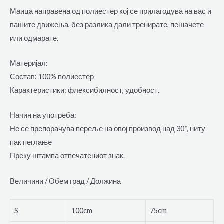
Маица направена од полиестер кој се прилагодува на вас и
вашите движења, без разлика дали тренирате, пешачете
или одмарате.
Материјал:
Состав: 100% полиестер
Карактеристики: флексибилност, удобност.
Начин на употреба:
Не се препорачува переље на овој производ над 30*, ниту
пак пеглање
Преку штампа отпечатениот знак.
Величини / Обем град / Должина
S
100cm
75cm