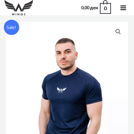
0
0,00
ден
Sale!